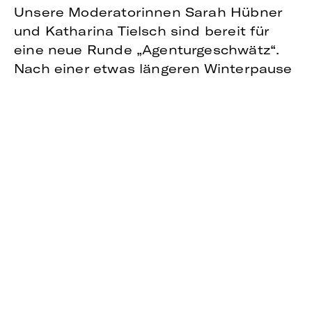
Unsere Moderatorinnen Sarah Hübner
und Katharina Tielsch sind bereit für
eine neue Runde „Agenturgeschwätz“.
Nach einer etwas längeren Winterpause
diskutieren sie auch 2021 wieder mit
ihren Gästen spannende Themen aus
der Welt der Kommunikation.
Erster Gesprächspartner in diesem Jahr
ist Senior-Berater Jonas Wendler. Er
spricht über Authentizität von
Führungskräften und geht dabei auch
auf den aktuellen Wandel in der
CEO-
Positionierung
ein.
Der neue Podcast ist ab sofort in voller
Länge auf
Podigee
,
Spotify
und
Apple
Podcasts
abrufbar.