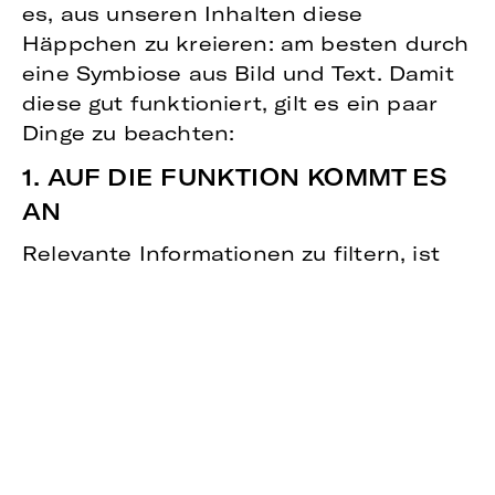
es, aus unseren Inhalten diese
Häppchen zu kreieren: am besten durch
eine Symbiose aus Bild und Text. Damit
diese gut funktioniert, gilt es ein paar
Dinge zu beachten:
1. AUF DIE FUNKTION KOMMT ES
AN
Relevante Informationen zu filtern, ist
für den allgemeinen Rezipienten in der
heutigen Medienwelt gar nicht so leicht.
Viele glauben, dass ein Bild als
„Eyecatcher“ ausreicht, um den
Rezipienten zu locken. Unter gewissen
Umständen – etwa als Werbe-Plakat
oder Urlaubsgruß – kann das
funktionieren. Einen Effekt auf