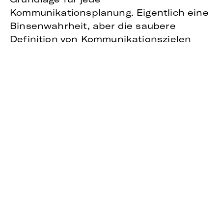
Kommunikationsplanung. Eigentlich eine
Binsenwahrheit, aber die saubere
Definition von Kommunikationszielen
gehört zu einer konsistenten
Kommunikationsstrategie einfach dazu.
Es braucht halt nur jemanden, der die
Ziele – und vielleicht sogar die gesamte
Strategie – verbindlich
niederschreibt
.
Zudem sollen „alle relevanten Online-
und Offline-Kanäle“ in der Evaluation
gleichermaßen gemessen und bewertet
werden. Der differenzierten
Betrachtung von Earned-,Owned-,
Shared- und Paid-Media kommt also
eine größere Bedeutung zu. Darüber
hinaus wird in den Barcelona-Principles