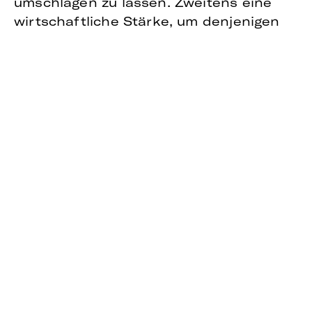
umschlagen zu lassen. Zweitens eine
wirtschaftliche Stärke, um denjenigen
Flüchtlingen, die ihre Zukunft hier im
Lande sehen, auch wirkliche
Perspektiven zum integrativen
Miteinander zu geben.
Dazu darf nicht nur auf die Kostenseite
geschielt werden. Es geht vielmehr um
die Chancen, die sich unserer gesamten
Gesellschaft und Wirtschaft eröffnen
.Die Wirtschaft hat bereits Bedarf
angemeldet: Qualifizierte Arbeitskräfte
sind gefragt. Fast 600.000 offene
Stellen und über 37.000 unbesetzte
Ausbildungsstellen wurden Mitte des
Jahres gemeldet.