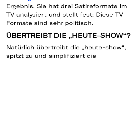
Ergebnis. Sie hat drei Satireformate im
TV analysiert und stellt fest: Diese TV-
Formate sind sehr politisch.
ÜBERTREIBT DIE „HEUTE-SHOW“?
Natürlich übertreibt die „heute-show“,
spitzt zu und simplifiziert die
Darstellung. Aber sie zeigt in ihren
Beiträgen immer wieder, wie verrückt die
Wirklichkeit ist. Sie schafft es, Hürden
zu senken und die Zuschauer für
politische Themen zu interessieren.In
einer Welt, in der Viele sich gar nicht
mehr die Mühe machen wollen, Themen
zu verstehen oder die politische
Berichterstattung gänzlich nichtssagend