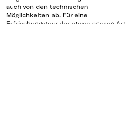
auch von den technischen
Möglichkeiten ab. Für eine
Erfrischungstour der etwas andren Art
begeben wir uns daher auf eine
kommunikative Science-Fiction-Reise in
das Jahr 2050 und lassen uns von den
digitalen Technologien und Ideen der
Zukunft inspirieren. Ein Blick in das, was
noch kommen kann:
VR & HOLOGRAMME – 360 GRAD
Veranstaltungen, die per Push-
Nachricht vor dem Auge angekündigt
werden, können bequem vom eigenen
Sofa aus betreten werden. Interessierte
werden als Hologramm in einen