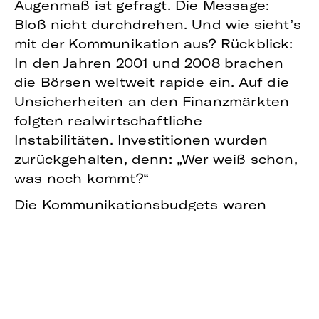
Augenmaß ist gefragt. Die Message:
Bloß nicht durchdrehen. Und wie sieht’s
mit der Kommunikation aus? Rückblick:
In den Jahren 2001 und 2008 brachen
die Börsen weltweit rapide ein. Auf die
Unsicherheiten an den Finanzmärkten
folgten realwirtschaftliche
Instabilitäten. Investitionen wurden
zurückgehalten, denn: „Wer weiß schon,
was noch kommt?“
Die Kommunikationsbudgets waren
immer an vorderster Front, wenn zum
Einsparappell gerufen wurde. Wiederholt
sich das heute, ist der Brexit
gleichbedeutend mit einem „Kommexit“?
Müssen wir