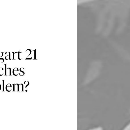
gart 21
ches
blem?