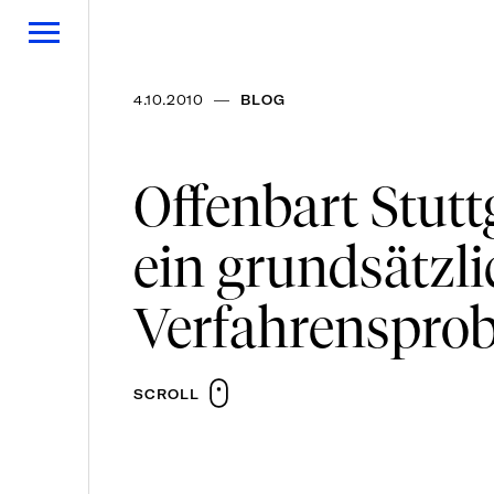
—
4.10.2010
BLOG
Offenbart Stutt
ein grundsätzli
Verfahrenspro
SCROLL