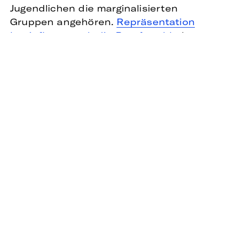
Jugendlichen die marginalisierten
Gruppen angehören.
Repräsentation
beeinflusst auch die Berufswahl
, denn
nur, wer Möglichkeiten sieht, kann diese
auch wahrnehmen. Wenn zum Beispiel
Frauen oder Menschen mit
Migrationsbiografie keine
Repräsentation in den MINT-Fächern
sehen, werden sie sich auch mit
geringerer Wahrscheinlichkeit für eine
Karriere in diesem Feld entscheiden .
Zudem kann Repräsentation helfen, in
der Gesellschaft verinnerlichte
Stereotype abzubauen. Je mehr man mit
Menschen in Kontakt kommt, die sich
von einem:einer selbst unterscheiden,
desto höher ist die Wahrscheinlichkeit,