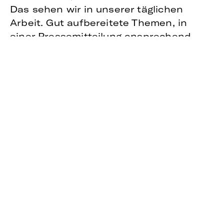
Das sehen wir in unserer täglichen
Arbeit. Gut aufbereitete Themen, in
einer Pressemitteilung ansprechend
formuliert, werden gerne von den
Medien übernommen. Damit diese auch
künftig Ihre Zielgruppen gut erreicht, gilt
es aber, ein paar Punkte zu beachten:
SUCHMASCHINENOPTIMIERUNG
Wir alle suchen Informationen im
Internet, auch die Journalisten. Damit
sie bei der Recherche direkt auf Ihre
Pressemitteilung stoßen, sollten Sie an
die Suchmaschinenoptimierung (SEO,
Search Engine Optimization) denken.
Das heißt für Ihre Pressemitteilung
unter anderem: Klare, knackige