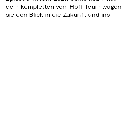
dem kompletten vom Hoff-Team wagen
sie den Blick in die Zukunft und ins
kommende Jahr 2022.
Welche Trends sind in der
Kommunikation auf dem Vormarsch?
Welchen Herausforderungen dürfen
Kommunikator:innen sich im neuen Jahr
stellen und welche Chancen erwachsen
daraus für die Branche? Die Prognosen
der vom Hoff-Berater:innen gibt es in
der neuen Episode „Agenturgeschwätz“.
Der Podcast ist unter anderem hier
abrufbar:
Podigee
,
Spotify
und
Apple
Podcast
.
Zu einem gelungenen Jahresabschluss
gehört natürlich auch ein Resümee des