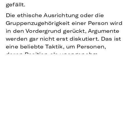
gefällt.
Die ethische Ausrichtung oder die
Gruppenzugehörigkeit einer Person wird
in den Vordergrund gerückt, Argumente
werden gar nicht erst diskutiert. Das ist
eine beliebte Taktik, um Personen,
deren Position als unangenehm
empfunden wird, einfach aus dem
Diskurs auszuschließen. Sie ist effizient
– und brandgefährlich.
Wer andere Perspektiven im Vorhinein
als irrelevant abstempelt, tötet jede
Grundlage für eine sinnvolle Diskussion
und ignoriert, dass es mehr als eine
Wahrheit gibt.Wahrheit ist ein Begriff,
über den sich trefflich streiten lässt –