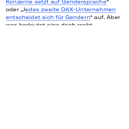
Konzerne setzt auf Gendersprache
“
oder „J
edes zweite DAX-Unternehmen
entscheidet sich für Gendern
“ auf. Aber
was bedeutet eine doch recht
schwammige Aussage wie „Wir
verwenden gendergerechte Sprache“ in
der Praxis?
GENDERSENSIBLE SPRACHE
BEGINNT MEIST AUF DEN
KARRIERE-SEITEN
Bei einem ersten Blick auf die
Onlineauftritte der DAX-Unternehmen,
fällt schnell auf: Eine aktive
Sichtbarmachung unterschiedlicher
Geschlechter durch Doppelpunkte oder
Gendersternchen ist nur sehr vereinzelt