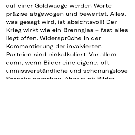
auf einer Goldwaage werden Worte
präzise abgewogen und bewertet. Alles,
was gesagt wird, ist absichtsvoll! Der
Krieg wirkt wie ein Brennglas – fast alles
liegt offen. Widersprüche in der
Kommentierung der involvierten
Parteien sind einkalkuliert. Vor allem
dann, wenn Bilder eine eigene, oft
unmissverständliche und schonungslose
Sprache sprechen. Aber auch Bilder
sind selektiv. Der Krieg in der Ukraine ist
auch ein Krieg um Deutungshoheit.
BILDSPRACHE ALS TEIL DER
KRIEGSFÜHRUNG
Kriege produzieren hässliche Bilder.